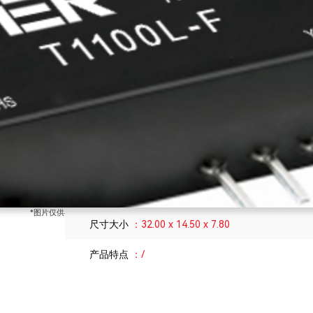
回路电压
10-24V
输入信号
4-20mA
输出信号
4-20mA
通道数
1
传输速率
/
节点数
/
封装形式
SIP
*图片仅供参考，具体参数请以实物/技术规格书为准
尺寸大小
32.00 x 14.50 x 7.80
产品特点
/