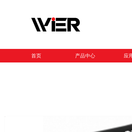
跳
至
内
容
首页
产品中心
应