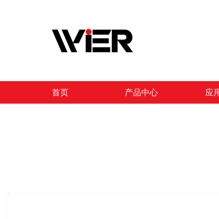
跳
至
内
容
首页
产品中心
应