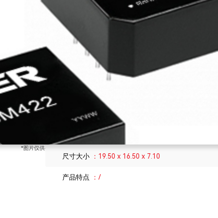
回路电压
5
输入信号
TTL
输出信号
TTL
通道数
1
传输速率
10M
节点数
256
封装形式
DIP
*图片仅供参考，具体参数请以实物/技术规格书为准
尺寸大小
19.50 x 16.50 x 7.10
产品特点
/