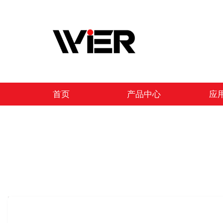
跳
至
内
容
首页
产品中心
应