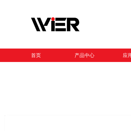
跳
至
内
容
首页
产品中心
应