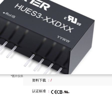
输入电压
4.5-36
输出电压
±24
输出路数
2
隔离电压
3000
封装形式
SIP8
尺寸大小
22.00 x 9.50 x 12.00
产品特点
/
*图片仅供参考，具体参数请以实物/技术规格书为准
资料下载
/
认证标准