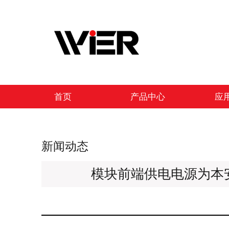
跳
至
内
容
首页
产品中心
应
新闻动态
模块前端供电电源为本