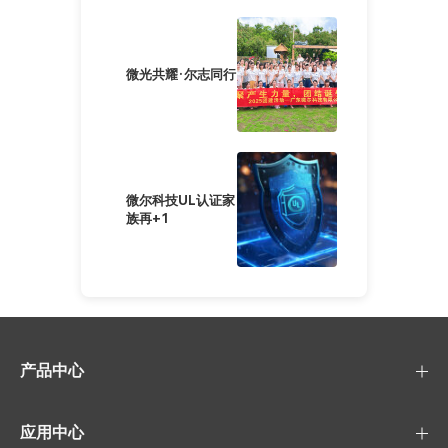
微光共耀·尔志同行
微尔科技UL认证家
族再+1
产品中心
应用中心