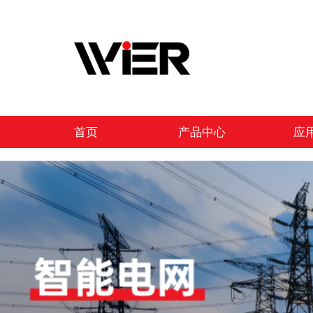
跳
至
内
容
首页
产品中心
应